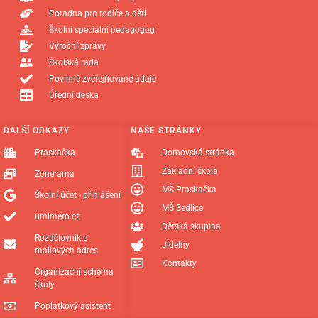
Poradna pro rodiče a děti
Školní speciální pedagogog
Výroční zprávy
Školská rada
Povinně zveřejňované údaje
Úřední deska
DALŠÍ ODKAZY
NAŠE STRÁNKY
Praskačka
Domovská stránka
Základní škola
Zonerama
MŠ Praskačka
Školní účet - přihlášení
MŠ Sedlice
umimeto.cz
Dětská skupina
Rozdělovník e-
Jídelny
mailových adres
Kontakty
Organizační schéma
školy
Poplatkový asistent