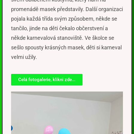
promenádě masek
představil
y.
Další organizaci
pojala každá třída svým způsobem, někde se
tančilo, jinde na děti čekalo občerstvení a
někde karnevalová sta
noviště. V
e školce se
sešlo spoust
y
krásn
ých masek
, děti si karneval
velmi užily.
Celá fotogalerie, klikni zde...