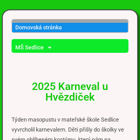
Domovská stránka
MŠ Sedlice
2025 Karneval u
Hvězdiček
Týden masopustu v mateřské škole Sedlice
vyvrcholil karnevalem
. Děti
přišly
do školky ve
svém oblíbeném kostýmu, který nám
na