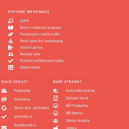
POVINNÉ INFORMACE
GDPR
Školní vzdělávací program
Poradna pro rodiče a děti
Školní speciální pedagogog
Výroční zprávy
Školská rada
Povinně zveřejňované údaje
Úřední deska
DALŠÍ ODKAZY
NAŠE STRÁNKY
Praskačka
Domovská stránka
Základní škola
Zonerama
MŠ Praskačka
Školní účet - přihlášení
MŠ Sedlice
umimeto.cz
Dětská skupina
Rozdělovník e-
Jídelny