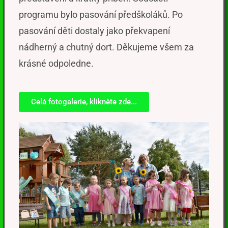
programu bylo pasování předškoláků.
Po
pasování d
ěti dostaly jako překvapení
nádherný a chutný dort.
Děkujeme všem za
krásné odpoledne.
Celá fotogalerie, klikněte zde...