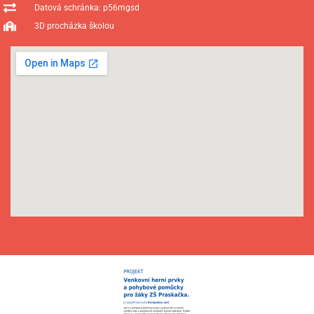
Datová schránka: p56mgsd
3D procházka školou