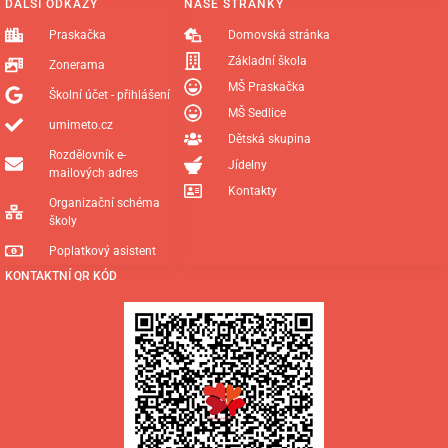
DALŠÍ ODKAZY
NAŠE STRÁNKY
Praskačka
Domovská stránka
Základní škola
Zonerama
MŠ Praskačka
Školní účet - přihlášení
MŠ Sedlice
umimeto.cz
Dětská skupina
Rozdělovník e-
Jídelny
mailových adres
Kontakty
Organizační schéma
školy
Poplatkový asistent
KONTAKTNÍ QR KÓD