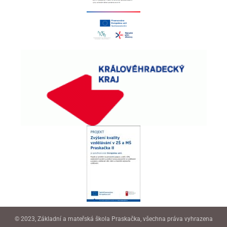
© 2023, Základní a mateřská škola Praskačka, všechna práva vyhrazena