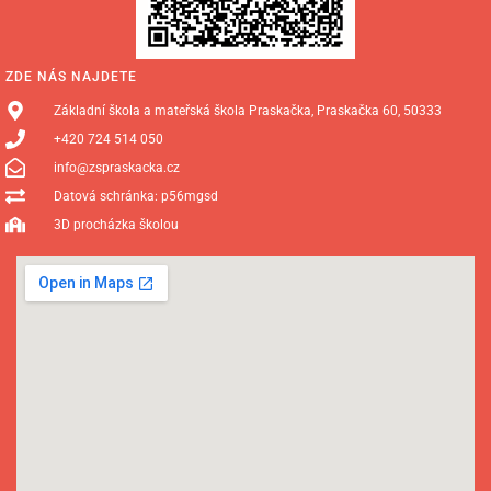
ZDE NÁS NAJDETE
Základní škola a mateřská škola Praskačka, Praskačka 60, 50333
+420 724 514 050
info@zspraskacka.cz
Datová schránka: p56mgsd
3D procházka školou