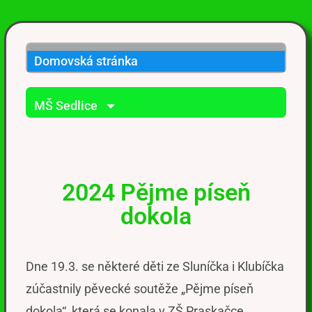
Domovská stránka
MŠ Sedlice
2024 Pějme píseň
dokola
Dne
19.3. se některé děti
ze Sluníčka i Klubíčka
zúčastnily pěvecké soutěže „Pějme píseň
dokola“, která se konala v ZŠ Praskačce.