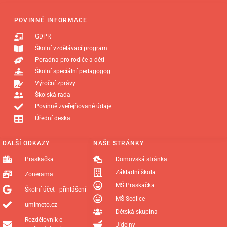
POVINNÉ INFORMACE
GDPR
Školní vzdělávací program
Poradna pro rodiče a děti
Školní speciální pedagogog
Výroční zprávy
Školská rada
Povinně zveřejňované údaje
Úřední deska
DALŠÍ ODKAZY
NAŠE STRÁNKY
Praskačka
Domovská stránka
Základní škola
Zonerama
MŠ Praskačka
Školní účet - přihlášení
MŠ Sedlice
umimeto.cz
Dětská skupina
Rozdělovník e-
Jídelny