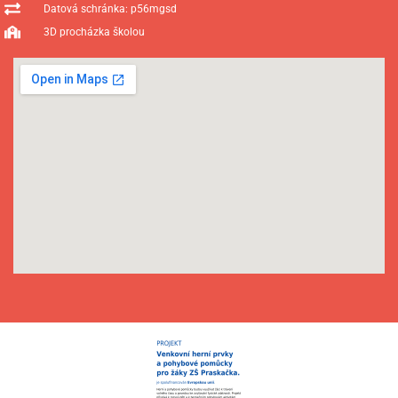
Datová schránka: p56mgsd
3D procházka školou