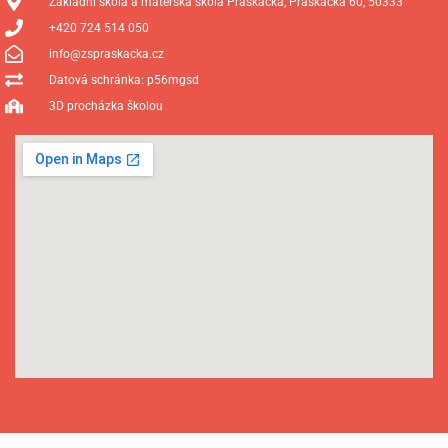
Základní škola a mateřská škola Praskačka, Praskačka 60, 50333
+420 724 514 050
info@zspraskacka.cz
Datová schránka: p56mgsd
3D procházka školou