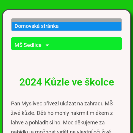
Domovská stránka
MŠ Sedlice
2024 Kůzle ve školce
Pan Myslivec přivezl ukázat na zahradu MŠ
živé kůzle. Děti ho mohly nakrmit mlékem z
lahve a pohladit si ho. Moc děkujeme za
nabídku a možnost vidět na vlastní oči živé