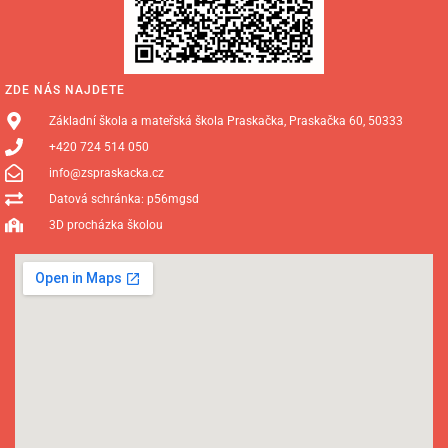
ZDE NÁS NAJDETE
Základní škola a mateřská škola Praskačka, Praskačka 60, 50333
+420 724 514 050
info@zspraskacka.cz
Datová schránka: p56mgsd
3D procházka školou