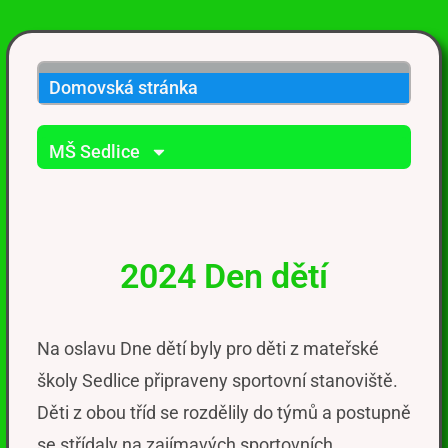
Domovská stránka
MŠ Sedlice
2024 Den dětí
Na oslavu Dne dětí
byl
y
pro
děti z mateřské
školy Sedlice připraven
y
sportovní stanoviště.
Děti z
obou tříd se rozdělily do týmů a postupně
se střídaly na zajímavých sportovních