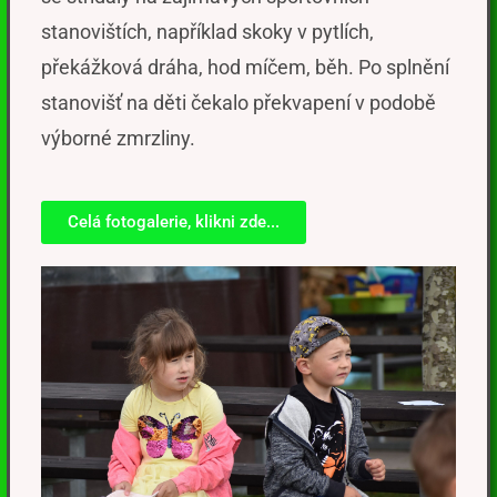
stanovištích, například skoky v pytlích,
překážková dráha, hod míčem, běh.
Po splnění
stanovišť na děti ček
alo
překvapení v podobě
výborné zmrzliny.
Celá fotogalerie, klikni zde...