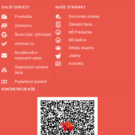
DALŠÍ ODKAZY
NAŠE STRÁNKY
Praskačka
Domovská stránka
Základní škola
Zonerama
MŠ Praskačka
Školní účet - přihlášení
MŠ Sedlice
umimeto.cz
Dětská skupina
Rozdělovník e-
Jídelny
mailových adres
Kontakty
Organizační schéma
školy
Poplatkový asistent
KONTAKTNÍ QR KÓD