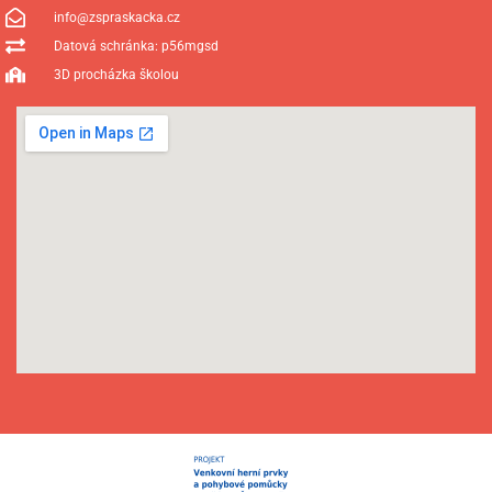
info@zspraskacka.cz
Datová schránka: p56mgsd
3D procházka školou