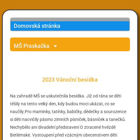
Domovská stránka
MŠ Praskačka
2023 Vánoční besídka
Na zahradě MŠ se uskutečnila besídka. Již od rána se děti
těšily na tento velký den, kdy budou moci ukázat, co se
naučily.Pro maminky, tatínky, babičky, dědečky a sourozence
si děti nacvičily pásmo zimních písniček, básniček a tanečků.
Nechybělo ani divadelní představení O ztracené hvězdě
Betlémské. Vystoupení před vzácným obecenstvem děti