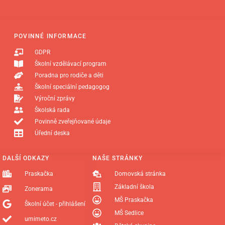
POVINNÉ INFORMACE
GDPR
Školní vzdělávací program
Poradna pro rodiče a děti
Školní speciální pedagogog
Výroční zprávy
Školská rada
Povinně zveřejňované údaje
Úřední deska
DALŠÍ ODKAZY
NAŠE STRÁNKY
Praskačka
Domovská stránka
Základní škola
Zonerama
MŠ Praskačka
Školní účet - přihlášení
MŠ Sedlice
umimeto.cz