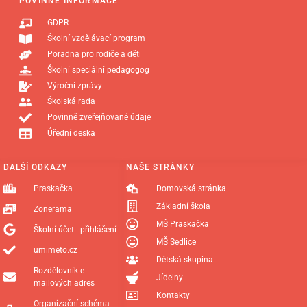
POVINNÉ INFORMACE
GDPR
Školní vzdělávací program
Poradna pro rodiče a děti
Školní speciální pedagogog
Výroční zprávy
Školská rada
Povinně zveřejňované údaje
Úřední deska
DALŠÍ ODKAZY
NAŠE STRÁNKY
Praskačka
Domovská stránka
Základní škola
Zonerama
MŠ Praskačka
Školní účet - přihlášení
MŠ Sedlice
umimeto.cz
Dětská skupina
Rozdělovník e-
Jídelny
mailových adres
Kontakty
Organizační schéma