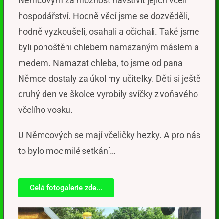
Němcovým za možnost navštívit jejich včelí
hospodářství. Hodně věcí jsme se dozvěděli,
hodně vyzkoušeli, osahali a očichali. Také jsme
byli pohoštěni chlebem namazaným máslem a
medem. Namazat chleba, to jsme od pana
Němce dostaly za úkol my učitelky. Děti si ještě
druhý den ve školce vyrobily svíčky z voňavého
včelího vosku.
U Němcových se mají včeličky hezky. A pro nás
to bylo moc milé setkání…
Celá fotogalerie zde...