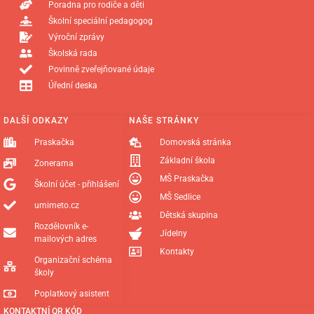
Poradna pro rodiče a děti
Školní speciální pedagogog
Výroční zprávy
Školská rada
Povinně zveřejňované údaje
Úřední deska
DALŠÍ ODKAZY
NAŠE STRÁNKY
Praskačka
Domovská stránka
Základní škola
Zonerama
MŠ Praskačka
Školní účet - přihlášení
MŠ Sedlice
umimeto.cz
Dětská skupina
Rozdělovník e-
Jídelny
mailových adres
Kontakty
Organizační schéma
školy
Poplatkový asistent
KONTAKTNÍ QR KÓD