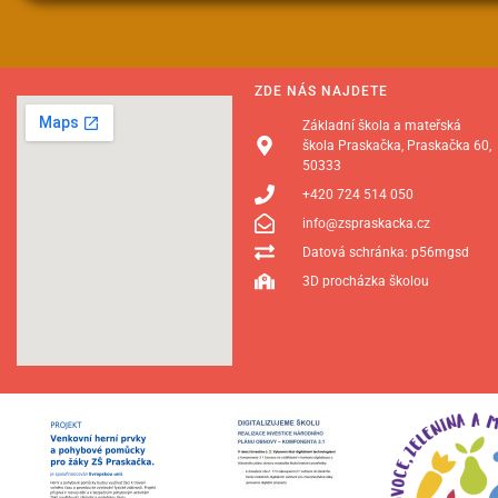
ZDE NÁS NAJDETE
Základní škola a mateřská
škola Praskačka, Praskačka 60,
50333
+420 724 514 050
info@zspraskacka.cz
Datová schránka: p56mgsd
3D procházka školou