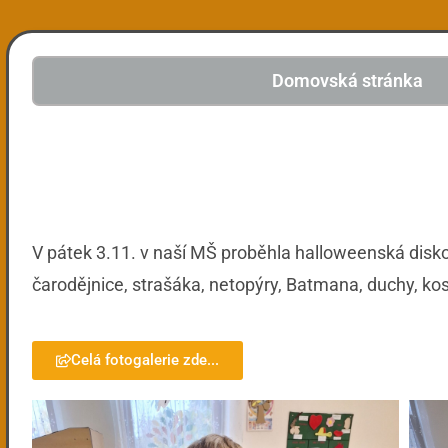
Domovská stránka
V pátek 3.11. v naší MŠ proběhla halloweenská diskot
čarodějnice, strašáka, netopýry, Batmana, duchy, ko
Celá fotogalerie zde...