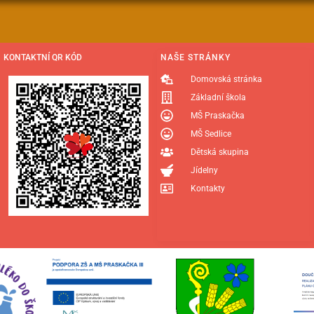
KONTAKTNÍ QR KÓD
NAŠE STRÁNKY
Domovská stránka
Základní škola
MŠ Praskačka
MŠ Sedlice
Dětská skupina
Jídelny
Kontakty