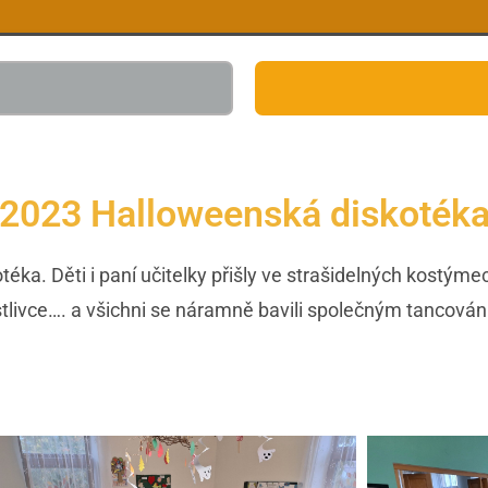
2023 Halloweenská diskoték
éka. Děti i paní učitelky přišly ve strašidelných kostýmec
stlivce…. a všichni se náramně bavili společným tancová