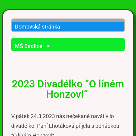
Domovská stránka
MŠ Sedlice
2023 Divadélko “O líném
Honzovi“
V pátek 24.3.2023 nás nečekaně navštívilo
divadélko. Paní Lhotáková přijela s pohádkou
“O líném Honzovi“