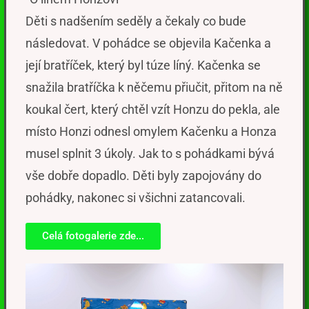
Děti s nadšením seděly a čekaly co bude
následovat. V pohádce se objevila Kačenka a
její bratříček, který byl túze líný. Kačenka se
snažila bratříčka k něčemu přiučit, přitom na ně
koukal čert, který chtěl vzít Honzu do pekla, ale
místo Honzi odnesl omylem Kačenku a Honza
musel splnit 3 úkoly. Jak to s pohádkami bývá
vše dobře dopadlo. Děti byly zapojovány do
pohádky, nakonec si všichni zatancovali.
Celá fotogalerie zde...