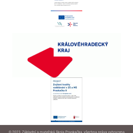
© 2023, Základní a mateřská škola Praskačka, všechna práva vyhrazena