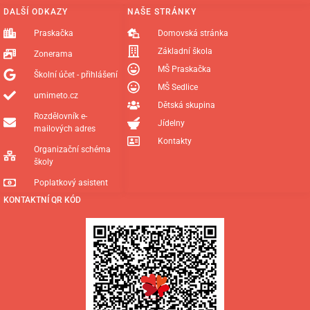
DALŠÍ ODKAZY
NAŠE STRÁNKY
Praskačka
Domovská stránka
Základní škola
Zonerama
MŠ Praskačka
Školní účet - přihlášení
MŠ Sedlice
umimeto.cz
Dětská skupina
Rozdělovník e-
Jídelny
mailových adres
Kontakty
Organizační schéma
školy
Poplatkový asistent
KONTAKTNÍ QR KÓD