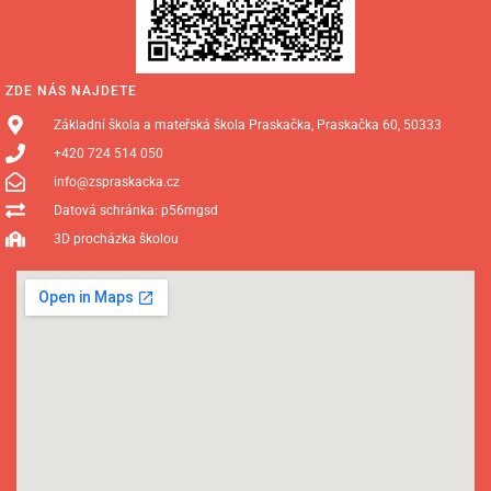
ZDE NÁS NAJDETE
Základní škola a mateřská škola Praskačka, Praskačka 60, 50333
+420 724 514 050
info@zspraskacka.cz
Datová schránka: p56mgsd
3D procházka školou