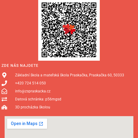
ZDE NÁS NAJDETE
Základní škola a mateřská škola Praskačka, Praskačka 60, 50333
+420 724 514 050
info@zspraskacka.cz
Datová schránka: p56mgsd
3D procházka školou