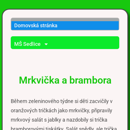
Domovská stránka
MŠ Sedlice
Mrkvička a brambora
Během zeleninového týdne si děti zacvičily v
oranžových tričkách jako mrkvičky, připravily
mrkvový salát s jablky a nazdobily si trička
bramborovými tiskátky. Salát snědly, ale trička