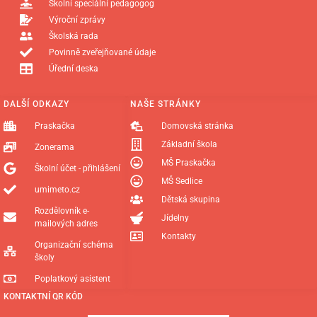
Školní speciální pedagogog
Výroční zprávy
Školská rada
Povinně zveřejňované údaje
Úřední deska
DALŠÍ ODKAZY
NAŠE STRÁNKY
Praskačka
Domovská stránka
Základní škola
Zonerama
MŠ Praskačka
Školní účet - přihlášení
MŠ Sedlice
umimeto.cz
Dětská skupina
Rozdělovník e-
Jídelny
mailových adres
Kontakty
Organizační schéma
školy
Poplatkový asistent
KONTAKTNÍ QR KÓD