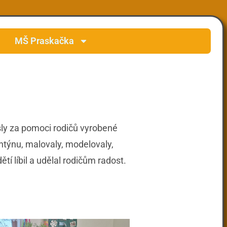
MŠ Praskačka
esly za pomoci rodičů vyrobené
lentýnu, malovaly, modelovaly,
ětí líbil a udělal rodičům radost.