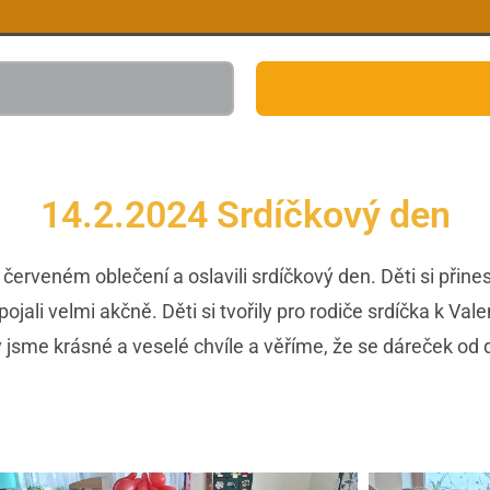
14.2.2024 Srdíčkový den
 červeném oblečení a oslavili srdíčkový den. Děti si přin
ojali velmi akčně. Děti si tvořily pro rodiče srdíčka k Va
ily jsme krásné a veselé chvíle a věříme, že se dáreček od d