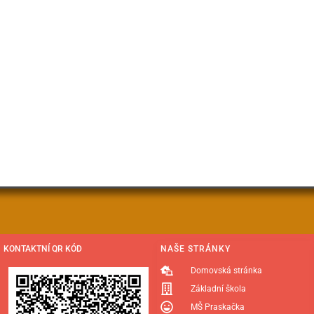
KONTAKTNÍ QR KÓD
NAŠE STRÁNKY
Domovská stránka
Základní škola
MŠ Praskačka