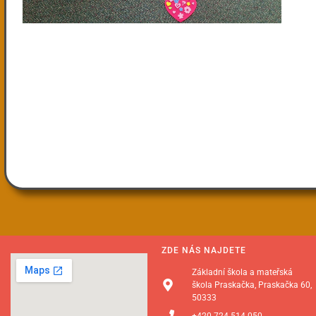
ZDE NÁS NAJDETE
Základní škola a mateřská
škola Praskačka, Praskačka 60,
50333