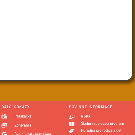
DALŠÍ ODKAZY
POVINNÉ INFORMACE
Praskačka
GDPR
Školní vzdělávací program
Zonerama
Poradna pro rodiče a děti
Školní účet - přihlášení