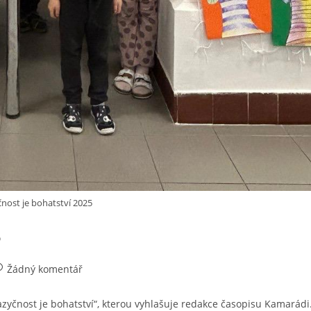
čnost je bohatství 2025
5
Žádný komentář
jazyčnost je bohatství“, kterou vyhlašuje redakce časopisu Kamarádi