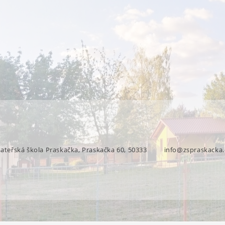
mateřská škola Praskačka, Praskačka 60, 50333
info@zspraskacka.