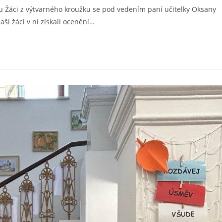
u Žáci z výtvarného kroužku se pod vedením paní učitelky Oksany
aši žáci v ní získali ocenění…