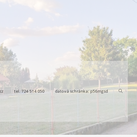
cz
tel. 724 514 050
datová schránka: p56mgsd