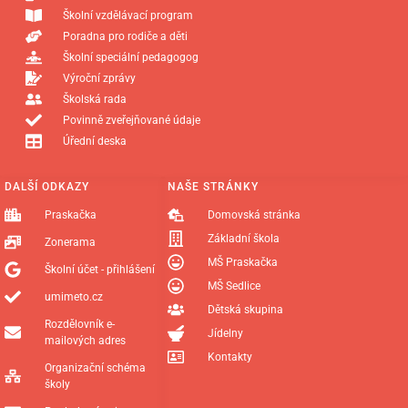
Školní vzdělávací program
Poradna pro rodiče a děti
Školní speciální pedagogog
Výroční zprávy
Školská rada
Povinně zveřejňované údaje
Úřední deska
DALŠÍ ODKAZY
NAŠE STRÁNKY
Praskačka
Domovská stránka
Základní škola
Zonerama
MŠ Praskačka
Školní účet - přihlášení
MŠ Sedlice
umimeto.cz
Dětská skupina
Rozdělovník e-
Jídelny
mailových adres
Kontakty
Organizační schéma
školy