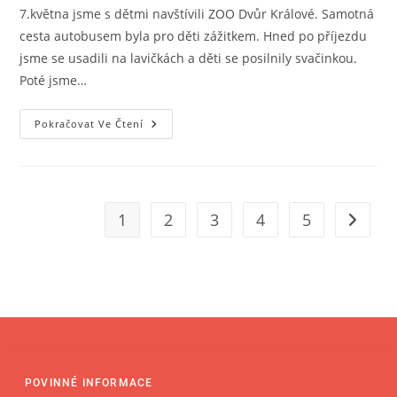
7.května jsme s dětmi navštívili ZOO Dvůr Králové. Samotná
cesta autobusem byla pro děti zážitkem. Hned po příjezdu
jsme se usadili na lavičkách a děti se posilnily svačinkou.
Poté jsme…
Pokračovat Ve Čtení
1
2
3
4
5
POVINNÉ INFORMACE