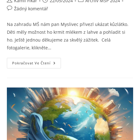
Kamil Fikar
22/05/2024
Archiv MŠP 2024
Žádný komentář
Na zahradu MŠ nám pan Myslivec přivezl ukázat kůzlátko.
Děti měly možnost ho krmit mlékem z lahve a pohladit si
ho. Ještě jednou děkujeme za skvělý zážitek. Celá
fotogalerie, klikněte…
Pokračovat Ve Čtení