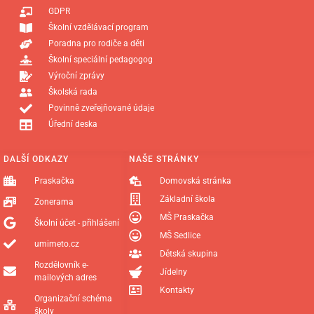
GDPR
Školní vzdělávací program
Poradna pro rodiče a děti
Školní speciální pedagogog
Výroční zprávy
Školská rada
Povinně zveřejňované údaje
Úřední deska
DALŠÍ ODKAZY
NAŠE STRÁNKY
Praskačka
Domovská stránka
Základní škola
Zonerama
MŠ Praskačka
Školní účet - přihlášení
MŠ Sedlice
umimeto.cz
Dětská skupina
Rozdělovník e-
Jídelny
mailových adres
Kontakty
Organizační schéma
školy