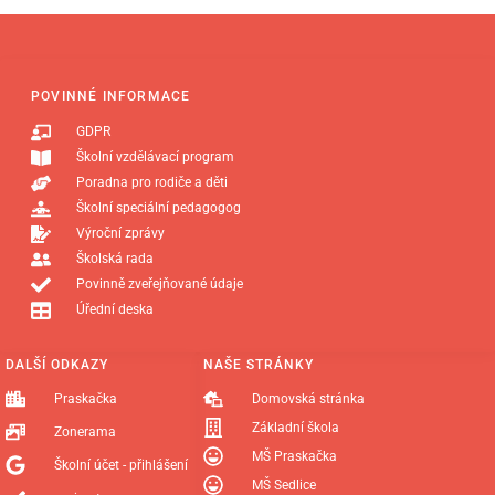
POVINNÉ INFORMACE
GDPR
Školní vzdělávací program
Poradna pro rodiče a děti
Školní speciální pedagogog
Výroční zprávy
Školská rada
Povinně zveřejňované údaje
Úřední deska
DALŠÍ ODKAZY
NAŠE STRÁNKY
Praskačka
Domovská stránka
Základní škola
Zonerama
MŠ Praskačka
Školní účet - přihlášení
MŠ Sedlice