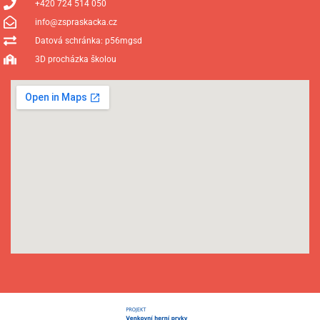
+420 724 514 050
info@zspraskacka.cz
Datová schránka: p56mgsd
3D procházka školou