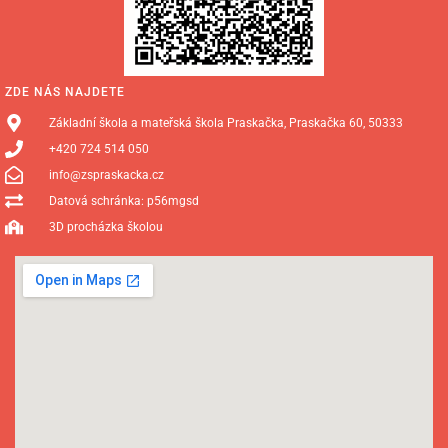
ZDE NÁS NAJDETE
Základní škola a mateřská škola Praskačka, Praskačka 60, 50333
+420 724 514 050
info@zspraskacka.cz
Datová schránka: p56mgsd
3D procházka školou