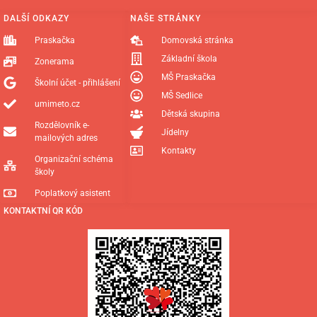
DALŠÍ ODKAZY
NAŠE STRÁNKY
Praskačka
Domovská stránka
Základní škola
Zonerama
MŠ Praskačka
Školní účet - přihlášení
MŠ Sedlice
umimeto.cz
Dětská skupina
Rozdělovník e-
Jídelny
mailových adres
Kontakty
Organizační schéma
školy
Poplatkový asistent
KONTAKTNÍ QR KÓD