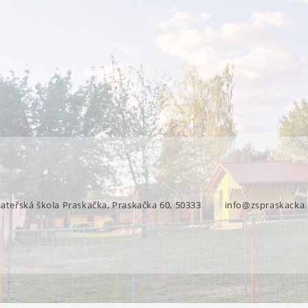
mateřská škola Praskačka, Praskačka 60, 50333
info@zspraskacka.