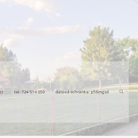
cz
tel. 724 514 050
datová schránka: p56mgsd