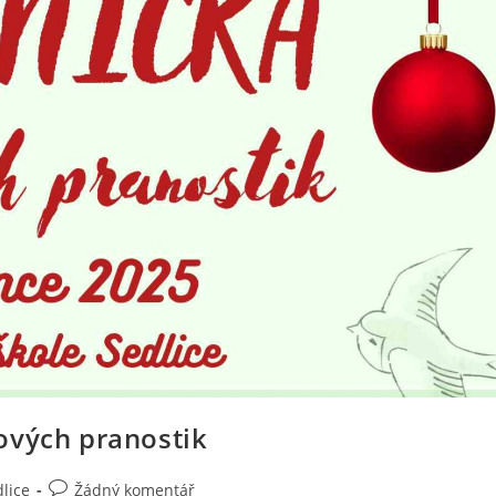
ových pranostik
lice
Žádný komentář