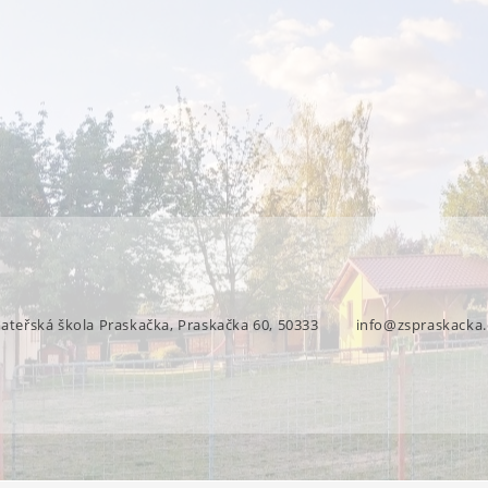
mateřská škola Praskačka, Praskačka 60, 50333
info@zspraskacka.