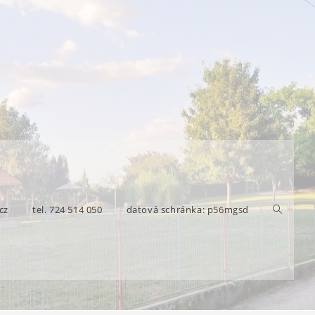
cz
tel. 724 514 050
datová schránka: p56mgsd