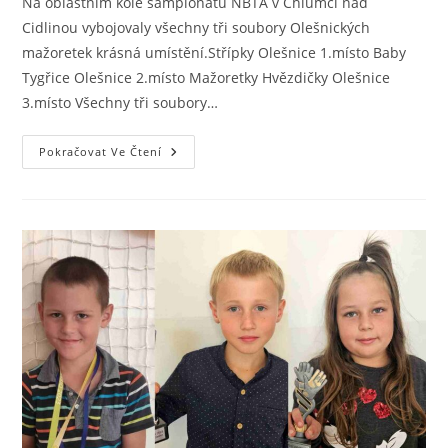
Na oblastním kole šampionátu NBTA v Chlumci nad
Cidlinou vybojovaly všechny tři soubory Olešnických
mažoretek krásná umístění.Střípky Olešnice 1.místo Baby
Tygřice Olešnice 2.místo Mažoretky Hvězdičky Olešnice
3.místo Všechny tři soubory…
Pokračovat Ve Čtení