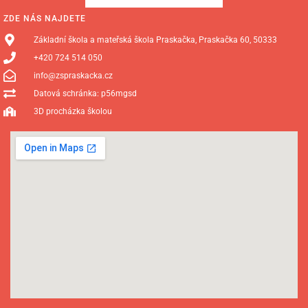
ZDE NÁS NAJDETE
Základní škola a mateřská škola Praskačka, Praskačka 60, 50333
+420 724 514 050
info@zspraskacka.cz
Datová schránka: p56mgsd
3D procházka školou